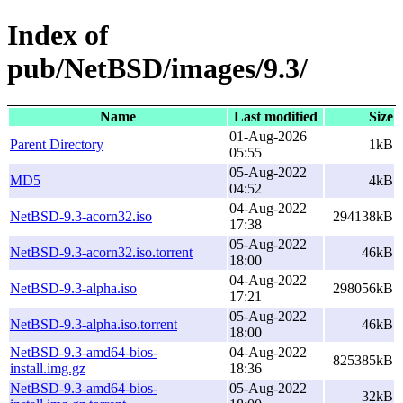
Index of
pub/NetBSD/images/9.3/
Name
Last modified
Size
01-Aug-2026
Parent Directory
1kB
05:55
05-Aug-2022
MD5
4kB
04:52
04-Aug-2022
NetBSD-9.3-acorn32.iso
294138kB
17:38
05-Aug-2022
NetBSD-9.3-acorn32.iso.torrent
46kB
18:00
04-Aug-2022
NetBSD-9.3-alpha.iso
298056kB
17:21
05-Aug-2022
NetBSD-9.3-alpha.iso.torrent
46kB
18:00
NetBSD-9.3-amd64-bios-
04-Aug-2022
825385kB
install.img.gz
18:36
NetBSD-9.3-amd64-bios-
05-Aug-2022
32kB