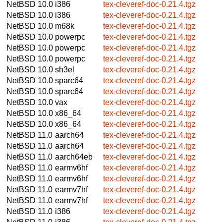
NetBSD 10.0
i386
tex-cleveref-doc-0.21.4.tgz
NetBSD 10.0
i386
tex-cleveref-doc-0.21.4.tgz
NetBSD 10.0
m68k
tex-cleveref-doc-0.21.4.tgz
NetBSD 10.0
powerpc
tex-cleveref-doc-0.21.4.tgz
NetBSD 10.0
powerpc
tex-cleveref-doc-0.21.4.tgz
NetBSD 10.0
powerpc
tex-cleveref-doc-0.21.4.tgz
NetBSD 10.0
sh3el
tex-cleveref-doc-0.21.4.tgz
NetBSD 10.0
sparc64
tex-cleveref-doc-0.21.4.tgz
NetBSD 10.0
sparc64
tex-cleveref-doc-0.21.4.tgz
NetBSD 10.0
vax
tex-cleveref-doc-0.21.4.tgz
NetBSD 10.0
x86_64
tex-cleveref-doc-0.21.4.tgz
NetBSD 10.0
x86_64
tex-cleveref-doc-0.21.4.tgz
NetBSD 11.0
aarch64
tex-cleveref-doc-0.21.4.tgz
NetBSD 11.0
aarch64
tex-cleveref-doc-0.21.4.tgz
NetBSD 11.0
aarch64eb
tex-cleveref-doc-0.21.4.tgz
NetBSD 11.0
earmv6hf
tex-cleveref-doc-0.21.4.tgz
NetBSD 11.0
earmv6hf
tex-cleveref-doc-0.21.4.tgz
NetBSD 11.0
earmv7hf
tex-cleveref-doc-0.21.4.tgz
NetBSD 11.0
earmv7hf
tex-cleveref-doc-0.21.4.tgz
NetBSD 11.0
i386
tex-cleveref-doc-0.21.4.tgz