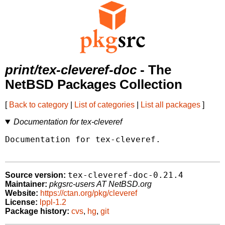
print/tex-cleveref-doc
- The
NetBSD Packages Collection
[
Back to category
|
List of categories
|
List all packages
]
Documentation for tex-cleveref
Documentation for tex-cleveref.

tex-cleveref-doc-0.21.4
Source version:
Maintainer:
pkgsrc-users AT NetBSD.org
Website:
https://ctan.org/pkg/cleveref
License:
lppl-1.2
Package history:
cvs
,
hg
,
git