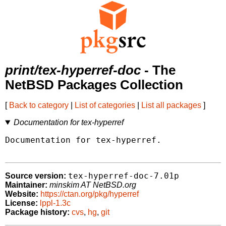
print/tex-hyperref-doc
- The
NetBSD Packages Collection
[
Back to category
|
List of categories
|
List all packages
]
Documentation for tex-hyperref
Documentation for tex-hyperref.

tex-hyperref-doc-7.01p
Source version:
Maintainer:
minskim AT NetBSD.org
Website:
https://ctan.org/pkg/hyperref
License:
lppl-1.3c
Package history:
cvs
,
hg
,
git