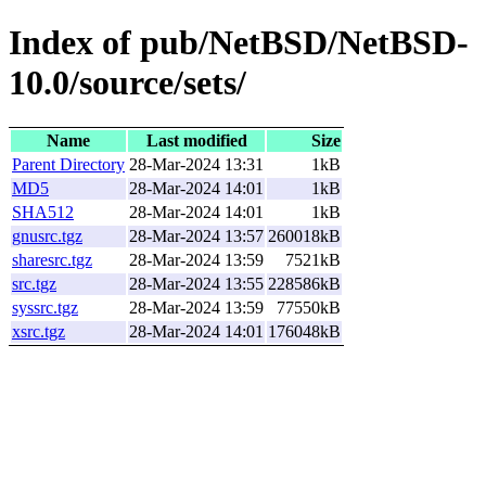
Index of pub/NetBSD/NetBSD-
10.0/source/sets/
Name
Last modified
Size
Parent Directory
28-Mar-2024 13:31
1kB
MD5
28-Mar-2024 14:01
1kB
SHA512
28-Mar-2024 14:01
1kB
gnusrc.tgz
28-Mar-2024 13:57
260018kB
sharesrc.tgz
28-Mar-2024 13:59
7521kB
src.tgz
28-Mar-2024 13:55
228586kB
syssrc.tgz
28-Mar-2024 13:59
77550kB
xsrc.tgz
28-Mar-2024 14:01
176048kB