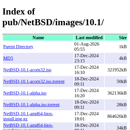
Index of
pub/NetBSD/images/10.1/
Name
Last modified
Size
01-Aug-2026
Parent Directory
1kB
05:55
17-Dec-2024
MD5
4kB
23:15
17-Dec-2024
NetBSD-10.1-acorn32.iso
321952kB
16:10
18-Dec-2024
NetBSD-10.1-acorn32.iso.torrent
50kB
09:11
17-Dec-2024
NetBSD-10.1-alpha.iso
362136kB
16:20
18-Dec-2024
NetBSD-10.1-alpha.iso.torrent
28kB
09:11
NetBSD-10.1-amd64-bios-
17-Dec-2024
864626kB
install.img.gz
18:01
NetBSD-10.1-amd64-bios-
18-Dec-2024
34kB