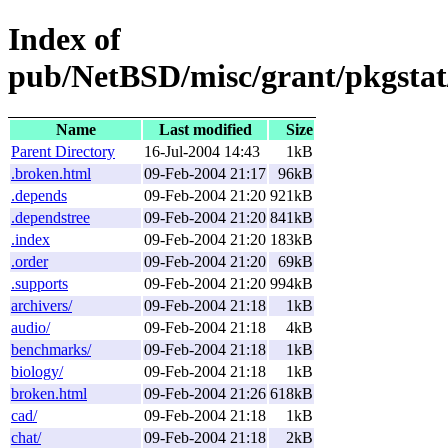
Index of
pub/NetBSD/misc/grant/pkgstat
Name
Last modified
Size
Parent Directory
16-Jul-2004 14:43
1kB
.broken.html
09-Feb-2004 21:17
96kB
.depends
09-Feb-2004 21:20
921kB
.dependstree
09-Feb-2004 21:20
841kB
.index
09-Feb-2004 21:20
183kB
.order
09-Feb-2004 21:20
69kB
.supports
09-Feb-2004 21:20
994kB
archivers/
09-Feb-2004 21:18
1kB
audio/
09-Feb-2004 21:18
4kB
benchmarks/
09-Feb-2004 21:18
1kB
biology/
09-Feb-2004 21:18
1kB
broken.html
09-Feb-2004 21:26
618kB
cad/
09-Feb-2004 21:18
1kB
chat/
09-Feb-2004 21:18
2kB