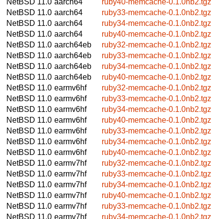
NetBSD 11.0
aarch64
ruby40-memcache-0.1.0nb2.tgz
NetBSD 11.0
aarch64
ruby33-memcache-0.1.0nb2.tgz
NetBSD 11.0
aarch64
ruby34-memcache-0.1.0nb2.tgz
NetBSD 11.0
aarch64
ruby40-memcache-0.1.0nb2.tgz
NetBSD 11.0
aarch64eb
ruby32-memcache-0.1.0nb2.tgz
NetBSD 11.0
aarch64eb
ruby33-memcache-0.1.0nb2.tgz
NetBSD 11.0
aarch64eb
ruby34-memcache-0.1.0nb2.tgz
NetBSD 11.0
aarch64eb
ruby40-memcache-0.1.0nb2.tgz
NetBSD 11.0
earmv6hf
ruby32-memcache-0.1.0nb2.tgz
NetBSD 11.0
earmv6hf
ruby33-memcache-0.1.0nb2.tgz
NetBSD 11.0
earmv6hf
ruby34-memcache-0.1.0nb2.tgz
NetBSD 11.0
earmv6hf
ruby40-memcache-0.1.0nb2.tgz
NetBSD 11.0
earmv6hf
ruby33-memcache-0.1.0nb2.tgz
NetBSD 11.0
earmv6hf
ruby34-memcache-0.1.0nb2.tgz
NetBSD 11.0
earmv6hf
ruby40-memcache-0.1.0nb2.tgz
NetBSD 11.0
earmv7hf
ruby32-memcache-0.1.0nb2.tgz
NetBSD 11.0
earmv7hf
ruby33-memcache-0.1.0nb2.tgz
NetBSD 11.0
earmv7hf
ruby34-memcache-0.1.0nb2.tgz
NetBSD 11.0
earmv7hf
ruby40-memcache-0.1.0nb2.tgz
NetBSD 11.0
earmv7hf
ruby33-memcache-0.1.0nb2.tgz
NetBSD 11.0
earmv7hf
ruby34-memcache-0.1.0nb2.tgz