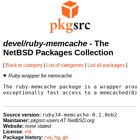
devel/ruby-memcache
- The
NetBSD Packages Collection
[
Back to category
|
List of categories
|
List all packages
]
Ruby wrapper for memcache
The ruby-memcache package is a wrapper aroun
exceptionally fast access to a memcached(8) 
ruby34-memcache-0.1.0nb2
Source version:
Maintainer:
pkgsrc-users AT NetBSD.org
Website:
none stated
License:
mit
Package history:
cvs
,
hg
,
git