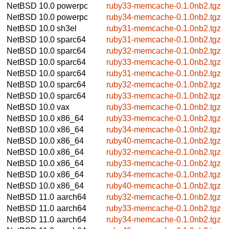
NetBSD 10.0
powerpc
ruby33-memcache-0.1.0nb2.tgz
NetBSD 10.0
powerpc
ruby34-memcache-0.1.0nb2.tgz
NetBSD 10.0
sh3el
ruby31-memcache-0.1.0nb2.tgz
NetBSD 10.0
sparc64
ruby31-memcache-0.1.0nb2.tgz
NetBSD 10.0
sparc64
ruby32-memcache-0.1.0nb2.tgz
NetBSD 10.0
sparc64
ruby33-memcache-0.1.0nb2.tgz
NetBSD 10.0
sparc64
ruby31-memcache-0.1.0nb2.tgz
NetBSD 10.0
sparc64
ruby32-memcache-0.1.0nb2.tgz
NetBSD 10.0
sparc64
ruby33-memcache-0.1.0nb2.tgz
NetBSD 10.0
vax
ruby33-memcache-0.1.0nb2.tgz
NetBSD 10.0
x86_64
ruby33-memcache-0.1.0nb2.tgz
NetBSD 10.0
x86_64
ruby34-memcache-0.1.0nb2.tgz
NetBSD 10.0
x86_64
ruby40-memcache-0.1.0nb2.tgz
NetBSD 10.0
x86_64
ruby32-memcache-0.1.0nb2.tgz
NetBSD 10.0
x86_64
ruby33-memcache-0.1.0nb2.tgz
NetBSD 10.0
x86_64
ruby34-memcache-0.1.0nb2.tgz
NetBSD 10.0
x86_64
ruby40-memcache-0.1.0nb2.tgz
NetBSD 11.0
aarch64
ruby32-memcache-0.1.0nb2.tgz
NetBSD 11.0
aarch64
ruby33-memcache-0.1.0nb2.tgz
NetBSD 11.0
aarch64
ruby34-memcache-0.1.0nb2.tgz