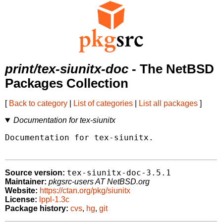
print/tex-siunitx-doc
- The NetBSD
Packages Collection
[
Back to category
|
List of categories
|
List all packages
]
Documentation for tex-siunitx
Documentation for tex-siunitx.

tex-siunitx-doc-3.5.1
Source version:
Maintainer:
pkgsrc-users AT NetBSD.org
Website:
https://ctan.org/pkg/siunitx
License:
lppl-1.3c
Package history:
cvs
,
hg
,
git