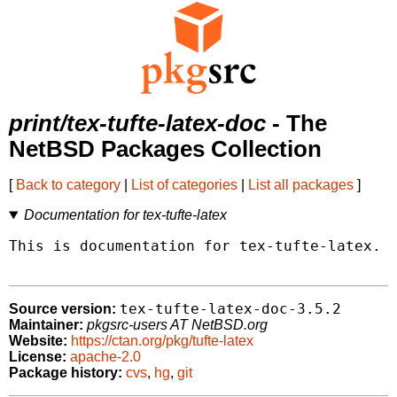
print/tex-tufte-latex-doc
- The
NetBSD Packages Collection
[
Back to category
|
List of categories
|
List all packages
]
Documentation for tex-tufte-latex
This is documentation for tex-tufte-latex.

tex-tufte-latex-doc-3.5.2
Source version:
Maintainer:
pkgsrc-users AT NetBSD.org
Website:
https://ctan.org/pkg/tufte-latex
License:
apache-2.0
Package history:
cvs
,
hg
,
git